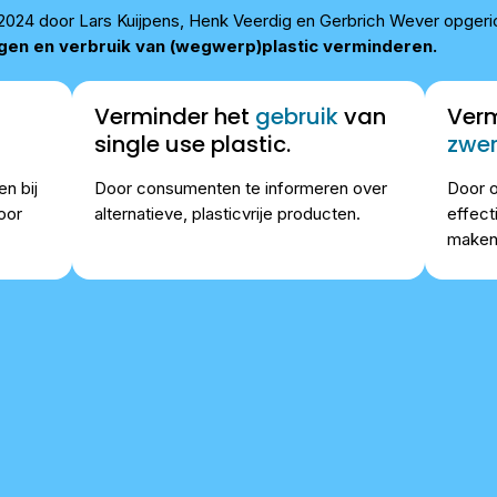
 in 2024 door Lars Kuijpens, Henk Veerdig en Gerbrich Wever opgeri
ngen en verbruik van (wegwerp)plastic verminderen.
Verminder het
gebruik
van
Verm
single use plastic.
zwer
n bij
Door consumenten te informeren over
Door o
oor
alternatieve, plasticvrije producten.
effect
maken