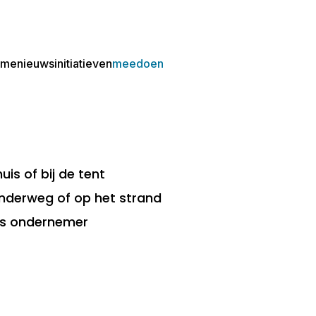
ome
nieuws
initiatieven
meedoen
uis of bij de tent
nderweg of op het strand
ls ondernemer