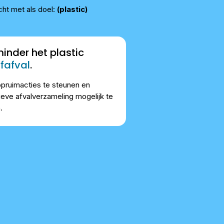
cht met als doel:
(plastic)
inder het plastic
fafval
.
pruimacties te steunen en
ieve afvalverzameling mogelijk te
.