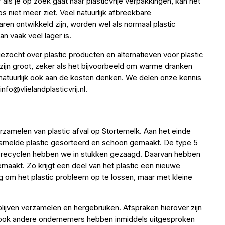
als je op zoek gaat naar plasticvrije verpakkingen, kan het
s niet meer ziet. Veel natuurlijk afbreekbare
aren ontwikkeld zijn, worden wel als normaal plastic
an vaak veel lager is.
zocht over plastic producten en alternatieven voor plastic
 zijn groot, zeker als het bijvoorbeeld om warme dranken
 natuurlijk ook aan de kosten denken. We delen onze kennis
nfo@vlielandplasticvrij.nl.
rzamelen van plastic afval op Stortemelk. Aan het einde
amelde plastic gesorteerd en schoon gemaakt. De type 5
 recyclen hebben we in stukken gezaagd. Daarvan hebben
maakt. Zo krijgt een deel van het plastic een nieuwe
g om het plastic probleem op te lossen, maar met kleine
lijven verzamelen en hergebruiken. Afspraken hierover zijn
 ook andere ondernemers hebben inmiddels uitgesproken