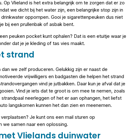
 Op Vlieland is het extra belangrijk om te zorgen dat er zo
 we dicht bij het water zijn, een belangrijke stop zijn in
 drinkwater oppompen. Gooi je sigarettenpeuken dus niet
 bij een prullenbak of asbak bent.
s een peuken pocket kunt ophalen? Dat is een etuitje waar je
nder dat je je kleding of tas vies maakt.
et strand
 dan we zelf produceren. Gelukkig zijn er naast de
motiveerde vrijwilligers en badgasten die helpen het strand
trandovergangen vind je jutbakken. Daar kun je afval dat je
ooien. Vind je iets dat te groot is om mee te nemen, zoals
n strandpaal neerleggen of het er aan ophangen, het liefst
de auto langskomen kunnen het dan zien en meenemen.
t verplaatsen? Je kunt ons een mail sturen op
ken we samen naar een oplossing.
j met Vlielands duinwater