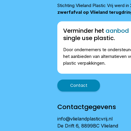
Stichting Vlieland Plastic Vrij werd
zwerfafval op Vlieland terugdri
Verminder het
aanbod
single use plastic.
Door ondernemers te ondersteune
het aanbieden van alternatieven v
plastic verpakkingen.
Contact
Contactgegevens
info@vlielandplasticvrij.nl
De Drift 6, 8899BC Vlieland