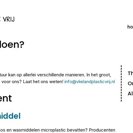
h
 doen?
Th
uur kan op allerlei verschillende manieren. In het groot,
ips voor ons? Laat het ons weten!
info@vlielandplasticvrij.nl
O
A
ent
iddel
oos en wasmiddelen microplastic bevatten? Producenten